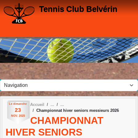
Panneau de gestion des cookies
Tennis Club Belvérin
Le
dimanche
Accueil
23
Championnat hiver seniors messieurs 2026
NOV.
2025
CHAMPIONNAT
HIVER SENIORS